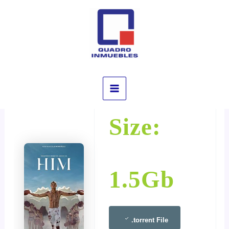
Ir
al
Him 2025 BRRip Dow𝚗l𝚘ad
contenido
To𝚛rent
Por
/
noviembre 2, 2025
Main
Size:
Menu
1.5Gb
.torrent File