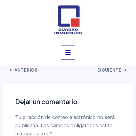
Ir
al
Roofman 2025 TS (EZTV)
contenido
To𝚛rent Dow𝚗l𝚘ad
Por
/
noviembre 6, 2025
Main
ANTERIOR
SIGUIENTE
Menu
Dejar un comentario
Tu dirección de correo electrónico no será
publicada.
Los campos obligatorios están
marcados con
*