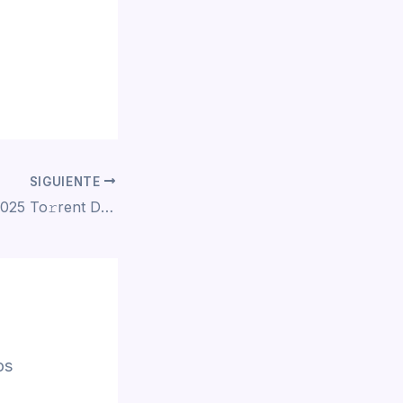
SIGUIENTE
Familia en renta 2025 To𝚛rent Dow𝚗l𝚘ad
os