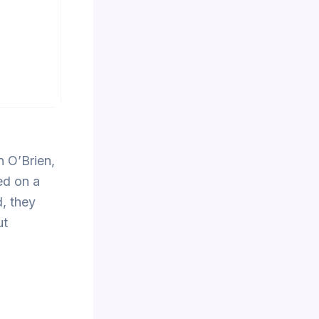
 O’Brien,
ed on a
d, they
ut