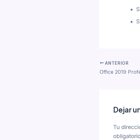
S
S
ANTERIOR
Dejar u
Tu direcci
obligator