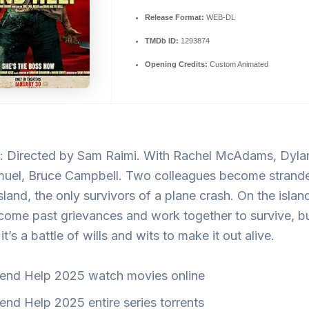
Release Format:
WEB-DL
TMDb ID:
1293874
Opening Credits:
Custom Animated
: Directed by Sam Raimi. With Rachel McAdams, Dylan
muel, Bruce Campbell. Two colleagues become strand
sland, the only survivors of a plane crash. On the islan
come past grievances and work together to survive, b
 it’s a battle of wills and wits to make it out alive.
end Help 2025 watch movies online
end Help 2025 entire series torrents