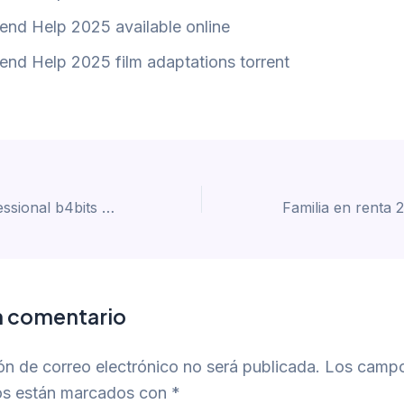
end Help 2025 available online
end Help 2025 film adaptations torrent
Office 2019 Professional b4bits Officially Activated from Microsoft Clean No Hardware Checks {RARBG} To𝚛rent Dow𝚗l𝚘ad
n comentario
ón de correo electrónico no será publicada.
Los camp
ios están marcados con
*