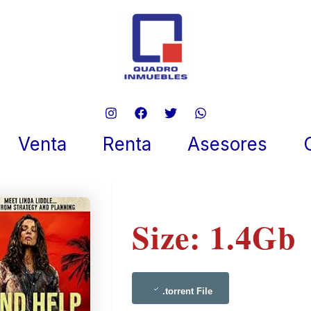
 Help 2025 NFWEB-DL {P2P}
ent
Venta
Renta
Asesores
re 31, 2025
Size: 1.4Gb
.torrent File