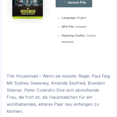
.torrent File
Language:
English
NFO File:
Included
Opening Credits:
Custom
Animated
The Housemaid – Wenn sie wüsste: Regie: Paul Feig
Mit Sydney Sweeney, Amanda Seyfried, Brandon
Sklenar, Peter Colandro Eine sich abmühende
Frau, die froh ist, als Hausmädchen für ein
wohlhabendes, elitäres Paar neu anfangen zu
können.